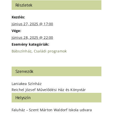
Részletek
Kezdés:
június 27, 2025 @ 17:00
Vége:
június 28, 2025 @ 22:00
Esemény kategóriák:
Bábszínház
,
Családi programok
Szervezők
Laniakea Színház
Reichel József Művelődési Ház és Könyvtár
Helyszín
Faluház – Szent Márton Waldorf Iskola udvara