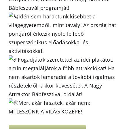
Bábfesztivál programját!
Idén sem haraptunk kisebbet a
világegyetemből, mint tavaly! Az ország hat
pontjáról érkezik nyolc fellépő
szuperszónikus előadásokkal és
aktivitásokkal.
Fogadjátok szeretettel az idei plakátot,
amin megtaláljátok a főbb attrakciókat! Ha
nem akartok lemaradni a további izgalmas
részletekről, akkor kövessétek A Nagy
Attraktor Bábfesztivál oldalát!
Mert akár hiszitek, akár nem:
MI LESZÜNK A VILÁG KÖZEPE!