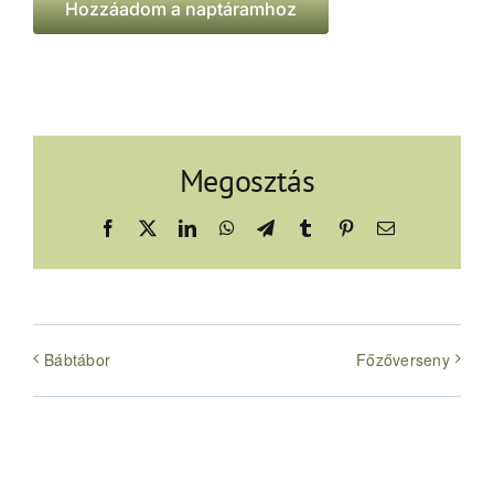
Hozzáadom a naptáramhoz
Megosztás
Facebook
X
LinkedIn
WhatsApp
Telegram
Tumblr
Pinterest
Email:
Bábtábor
Főzőverseny