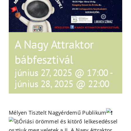
A Nagy Attraktor
bábfesztivál
június 27, 2025 @ 17:00
-
június 28, 2025 @ 22:00
Mélyen Tisztelt Nagyérdemű Publikum
Óriási örömmel és kitörő lelkesedéssel
osztjuk meg veletek a II. A Nagy Attraktor