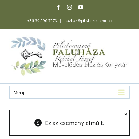
Kihagyás
Facebook
Instagram
YouTube
+36 30 596 7573
|
muvhaz@pilisborosjeno.hu
Menj...
×
Ez az esemény elmúlt.