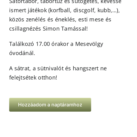
Sátortábor, tábortűz és sütögetés, kevéssé
ismert játékok (korfball, discgolf, kubb,…),
közös zenélés és éneklés, esti mese és
csillagnézés Simon Tamással!
Találkozó 17.00 órakor a Mesevölgy
óvodánál.
A sátrat, a sütnivalót és hangszert ne
felejtsétek otthon!
Hozzáadom a naptáramhoz