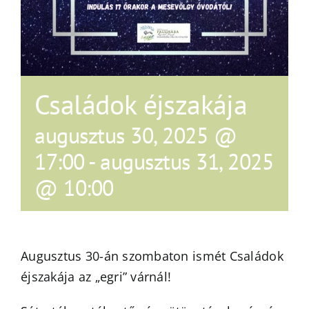
Családok éjszakája
augusztus 30, 2025 @
17:00
-
augusztus 31, 2025
@ 10:00
Augusztus 30-án szombaton ismét Családok
éjszakája az „egri” várnál!