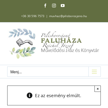
Kihagyás
Facebook
Instagram
YouTube
+36 30 596 7573
|
muvhaz@pilisborosjeno.hu
Menj...
×
Ez az esemény elmúlt.