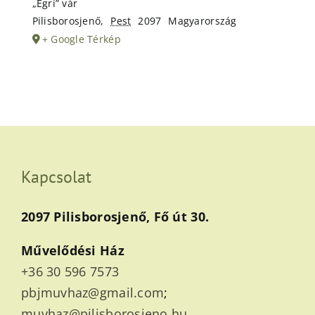
„Egri” vár
Pilisborosjenő
,
Pest
2097
Magyarország
+ Google Térkép
Kapcsolat
2097 Pilisborosjenő, Fő út 30.
Művelődési Ház
+36 30 596 7573
pbjmuvhaz@gmail.com
;
muvhaz@pilisborosjeno.hu