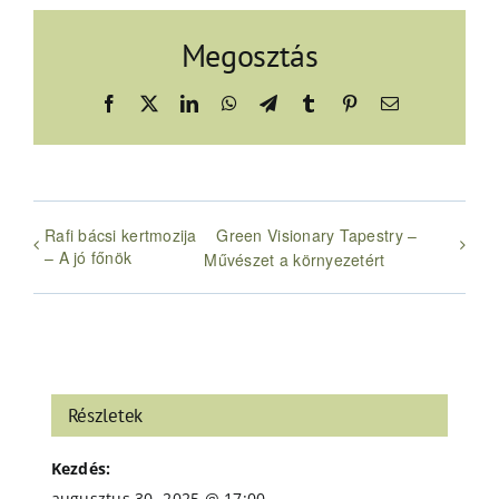
Megosztás
Facebook
X
LinkedIn
WhatsApp
Telegram
Tumblr
Pinterest
Email:
Rafi bácsi kertmozija
Green Visionary Tapestry –
– A jó főnök
Művészet a környezetért
Részletek
Kezdés:
augusztus 30, 2025 @ 17:00