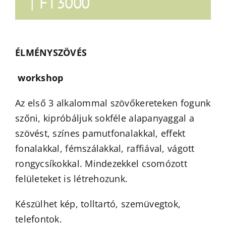
|
FT3000
ÉLMÉNYSZÖVÉS
workshop
Az első 3 alkalommal szövőkereteken fogunk
szőni, kipróbáljuk sokféle alapanyaggal a
szövést, színes pamutfonalakkal, effekt
fonalakkal, fémszálakkal, raffiával, vágott
rongycsíkokkal. Mindezekkel csomózott
felületeket is létrehozunk.
Készülhet kép, tolltartó, szemüvegtok,
telefontok.