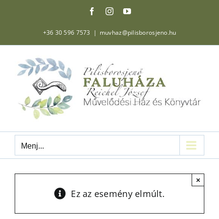
Kihagyás
Facebook
Instagram
YouTube
+36 30 596 7573
|
muvhaz@pilisborosjeno.hu
Menj...
×
Ez az esemény elmúlt.