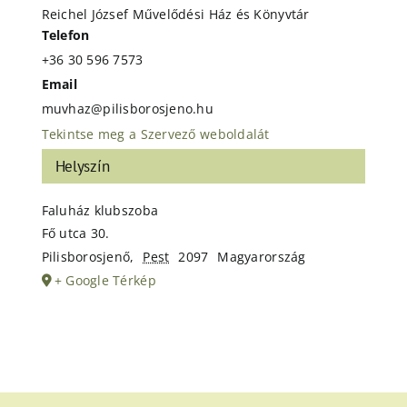
Reichel József Művelődési Ház és Könyvtár
Telefon
+36 30 596 7573
Email
muvhaz@pilisborosjeno.hu
Tekintse meg a Szervező weboldalát
Helyszín
Faluház klubszoba
Fő utca 30.
Pilisborosjenő
,
Pest
2097
Magyarország
+ Google Térkép