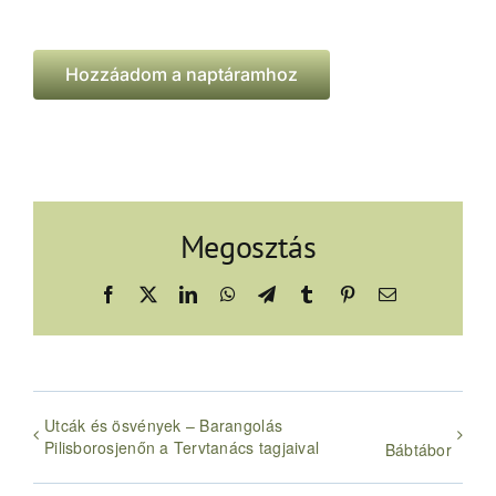
Hozzáadom a naptáramhoz
Megosztás
Facebook
X
LinkedIn
WhatsApp
Telegram
Tumblr
Pinterest
Email:
Utcák és ösvények – Barangolás
Pilisborosjenőn a Tervtanács tagjaival
Bábtábor