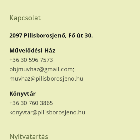
Kapcsolat
2097 Pilisborosjenő, Fő út 30.
Művelődési Ház
+36 30 596 7573
pbjmuvhaz@gmail.com
;
muvhaz@pilisborosjeno.hu
Könyvtár
+36 30 760 3865
konyvtar@pilisborosjeno.hu
Nyitvatartás