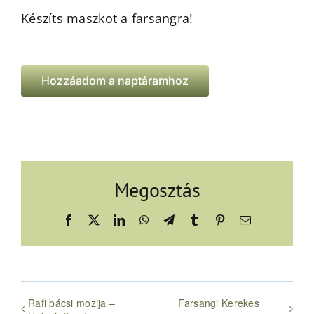
Készíts maszkot a farsangra!
Hozzáadom a naptáramhoz
Megosztás
Facebook
X
LinkedIn
WhatsApp
Telegram
Tumblr
Pinterest
Email:
Rafi bácsi mozija –
Farsangi Kerekes