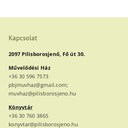
Kapcsolat
2097 Pilisborosjenő, Fő út 30.
Művelődési Ház
+36 30 596 7573
pbjmuvhaz@gmail.com
;
muvhaz@pilisborosjeno.hu
Könyvtár
+36 30 760 3865
konyvtar@pilisborosjeno.hu