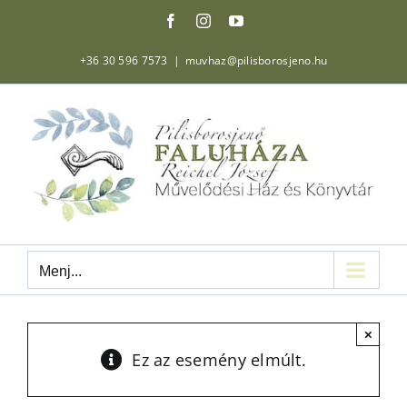
Kihagyás
Facebook
Instagram
YouTube
+36 30 596 7573
|
muvhaz@pilisborosjeno.hu
Menj...
×
Ez az esemény elmúlt.