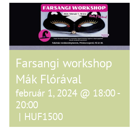
Farsangi workshop
Mák Flórával
február 1, 2024 @ 18:00
-
20:00
|
HUF1500