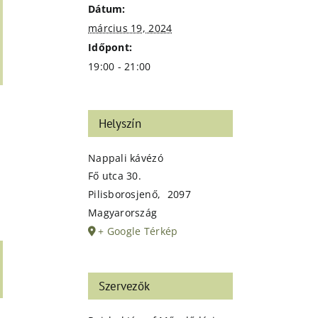
Dátum:
március 19, 2024
Időpont:
19:00 - 21:00
Helyszín
Nappali kávézó
Fő utca 30.
Pilisborosjenő
,
2097
Magyarország
+ Google Térkép
t
ail:
Szervezők