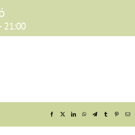
ó
-
21:00
Facebook
X
LinkedIn
WhatsApp
Telegram
Tumblr
Pinteres
Em