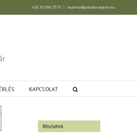
+36 30 596 7573
|
muvhaz@pilisborosjeno.hu
ÉRLÉS
KAPCSOLAT
Részletek