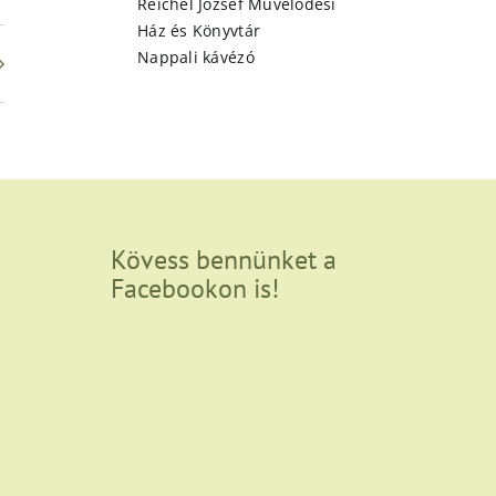
Reichel József Művelődési
Ház és Könyvtár
Nappali kávézó
Kövess bennünket a
Facebookon is!