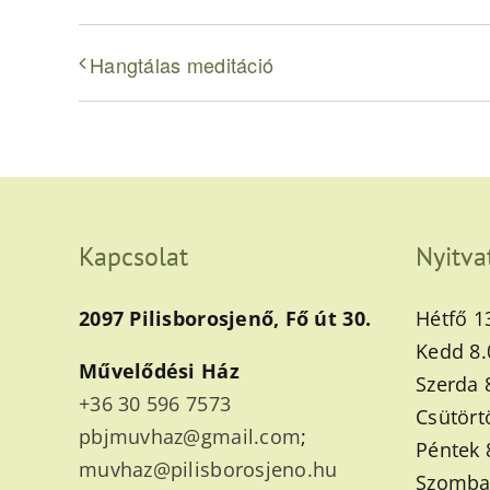
Hangtálas meditáció
Kapcsolat
Nyitva
2097 Pilisborosjenő, Fő út 30.
Hétfő 1
Kedd 8.
Művelődési Ház
Szerda 
+36 30 596 7573
Csütört
pbjmuvhaz@gmail.com
;
Péntek 
muvhaz@pilisborosjeno.hu
Szombat