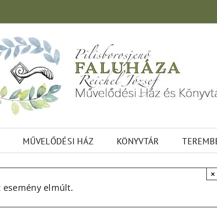
MŰVELŐDÉSI HÁZ
KÖNYVTÁR
TEREMB
×
z esemény elmúlt.