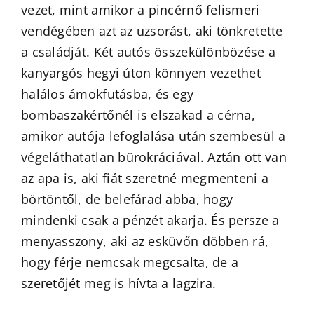
vezet, mint amikor a pincérnő felismeri
vendégében azt az uzsorást, aki tönkretette
a családját. Két autós összekülönbözése a
kanyargós hegyi úton könnyen vezethet
halálos ámokfutásba, és egy
bombaszakértőnél is elszakad a cérna,
amikor autója lefoglalása után szembesül a
végeláthatatlan bürokráciával. Aztán ott van
az apa is, aki fiát szeretné megmenteni a
börtöntől, de belefárad abba, hogy
mindenki csak a pénzét akarja. És persze a
menyasszony, aki az esküvőn döbben rá,
hogy férje nemcsak megcsalta, de a
szeretőjét meg is hívta a lagzira.