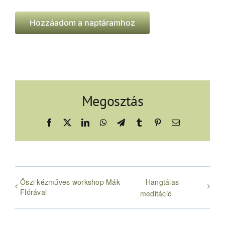
Hozzáadom a naptáramhoz
Megosztás
Facebook
X
LinkedIn
WhatsApp
Telegram
Tumblr
Pinterest
Email:
Őszi kézműves workshop Mák
Hangtálas
Flórával
meditáció