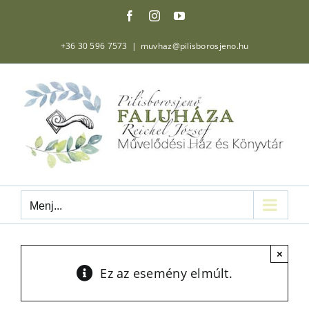
Kihagyás
Facebook
Instagram
YouTube
+36 30 596 7573
|
muvhaz@pilisborosjeno.hu
Menj...
×
Ez az esemény elmúlt.