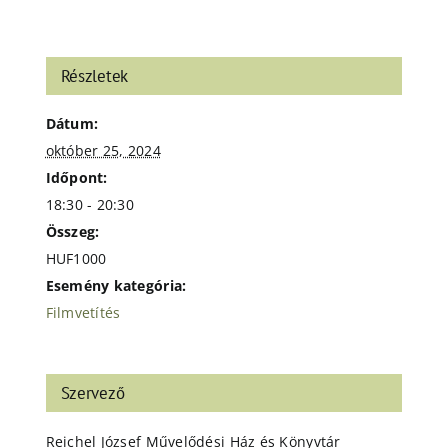
Részletek
Dátum:
október 25, 2024
Időpont:
18:30 - 20:30
Összeg:
HUF1000
Esemény kategória:
Filmvetítés
Szervező
Reichel József Művelődési Ház és Könyvtár