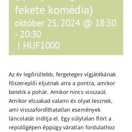
fekete komédia)
október 25, 2024 @ 18:30
-
20:30
|
HUF1000
Az év legőrültebb, fergeteges vígjátékának
főszereplői eljutnak arra a pontra, amikor
betelik a pohár. Amikor nincs visszaút.
Amikor elszakad valami és olyat tesznek,
ami visszafordíthatatlan események
láncolatát indítja el. Egy súlytalan flört a
repülőgépen éppúgy váratlan fordulathoz