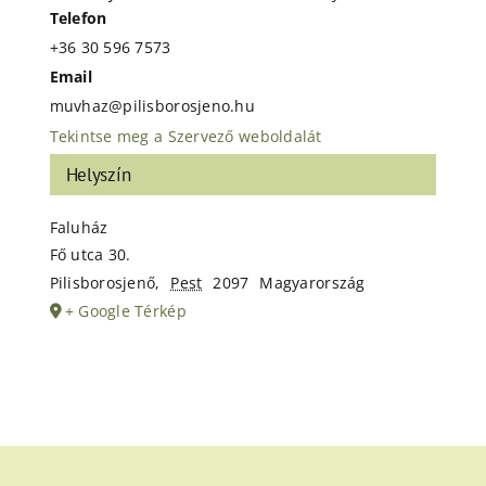
Telefon
+36 30 596 7573
Email
muvhaz@pilisborosjeno.hu
Tekintse meg a Szervező weboldalát
Helyszín
Faluház
Fő utca 30.
Pilisborosjenő
,
Pest
2097
Magyarország
+ Google Térkép