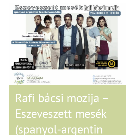
Rafi bácsi mozija –
Eszeveszett mesék
(spanyol-argentin