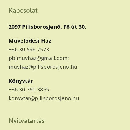
Kapcsolat
2097 Pilisborosjenő, Fő út 30.
Művelődési Ház
+36 30 596 7573
pbjmuvhaz@gmail.com
;
muvhaz@pilisborosjeno.hu
Könyvtár
+36 30 760 3865
konyvtar@pilisborosjeno.hu
Nyitvatartás