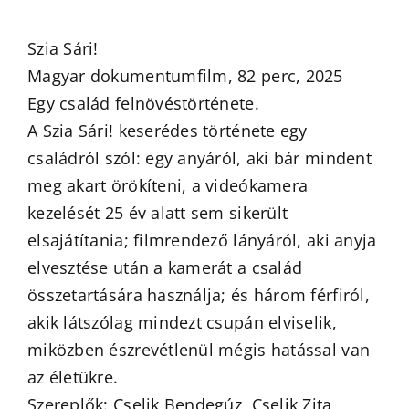
Szia Sári!
Magyar dokumentumfilm, 82 perc, 2025
Egy család felnövéstörténete.
A Szia Sári! keserédes története egy
családról szól: egy anyáról, aki bár mindent
meg akart örökíteni, a videókamera
kezelését 25 év alatt sem sikerült
elsajátítania; filmrendező lányáról, aki anyja
elvesztése után a kamerát a család
összetartására használja; és három férfiról,
akik látszólag mindezt csupán elviselik,
miközben észrevétlenül mégis hatással van
az életükre.
Szereplők: Cselik Bendegúz, Cselik Zita,