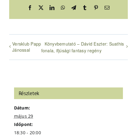
Facebook
X
LinkedIn
WhatsApp
Telegram
Tumblr
Pinterest
Email:
Versklub Papp
Könyvbemutató – Dávid Eszter: Suathis
Jánossal
fonala, ifjúsági fantasy regény
Részletek
Dátum:
május 29
Időpont:
18:30 - 20:00