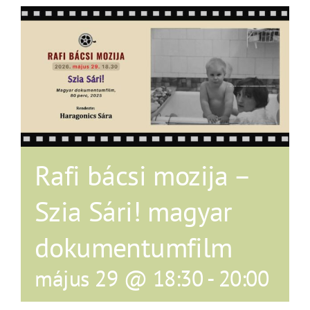
Rafi bácsi mozija –
Szia Sári! magyar
dokumentumfilm
május 29 @ 18:30
-
20:00