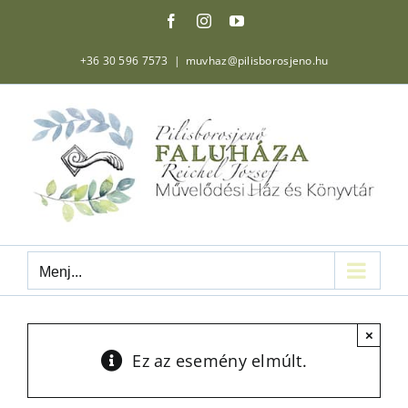
Kihagyás
Facebook
Instagram
YouTube
+36 30 596 7573
|
muvhaz@pilisborosjeno.hu
Menj...
×
Ez az esemény elmúlt.