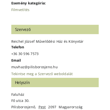
Esemény kategória:
Filmvetítés
Szervező
Reichel József Művelődési Ház és Könyvtár
Telefon
+36 30 596 7573
Email
muvhaz@pilisborosjeno.hu
Tekintse meg a Szervező weboldalát
Helyszín
Faluház
Fő utca 30.
Pilisborosjenő
,
Pest
2097
Magyarország