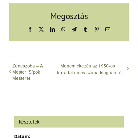
Megosztás
Facebook
X
LinkedIn
WhatsApp
Telegram
Tumblr
Pinterest
Email:
Zeneszoba – A
Megemlékezés az 1956-os
Mesteri Sípok
forradalom és szabadságharcról
Mesterei
Részletek
Dátum: