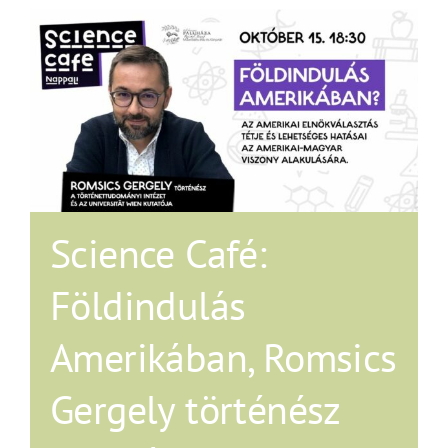
Science Café:
Földindulás
Amerikában, Romsics
Gergely történész