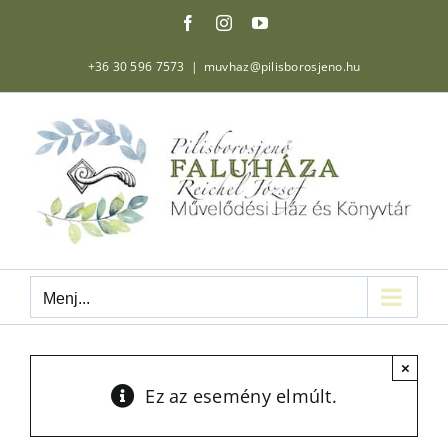
Kihagyás
Facebook
Instagram
YouTube
+36 30 596 7573
|
muvhaz@pilisborosjeno.hu
Menj...
×
Ez az esemény elmúlt.