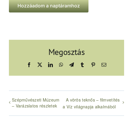
Hozzáadom a naptáramhoz
Megosztás
Facebook
X
LinkedIn
WhatsApp
Telegram
Tumblr
Pinterest
Email:
Szépművészeti Múzeum
A vörös teknős – filmvetítés
– Varázslatos részletek
a Víz világnapja alkalmából