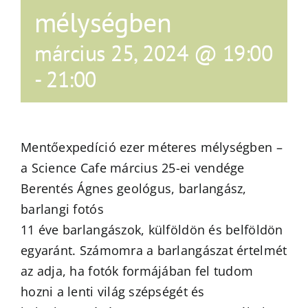
mélységben
március 25, 2024 @ 19:00
-
21:00
Mentőexpedíció ezer méteres mélységben –
a Science Cafe március 25-ei vendége
Berentés Ágnes geológus, barlangász,
barlangi fotós
11 éve barlangászok, külföldön és belföldön
egyaránt. Számomra a barlangászat értelmét
az adja, ha fotók formájában fel tudom
hozni a lenti világ szépségét és