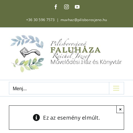
Kihagyás
Facebook
Instagram
YouTube
+36 30 596 7573
|
muvhaz@pilisborosjeno.hu
Menj...
×
Ez az esemény elmúlt.