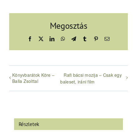
Megosztás
Facebook
X
LinkedIn
WhatsApp
Telegram
Tumblr
Pinterest
Email:
Könyvbarátok Köre –
Rafi bácsi mozija – Csak egy
Balla Zsolttal
baleset, iráni film
Részletek