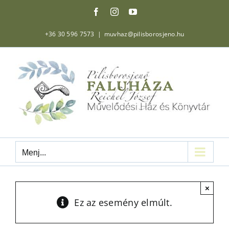
Kihagyás
Facebook
Instagram
YouTube
+36 30 596 7573
|
muvhaz@pilisborosjeno.hu
Menj...
×
Ez az esemény elmúlt.