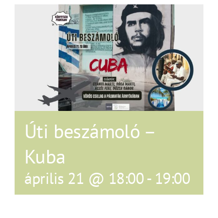
Úti beszámoló –
Kuba
április 21 @ 18:00
-
19:00