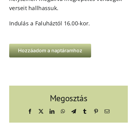
verseit hallhassuk.
Indulás a Faluháztól 16.00-kor.
Hozzáadom a naptáramhoz
Megosztás
Facebook
X
LinkedIn
WhatsApp
Telegram
Tumblr
Pinterest
Email: