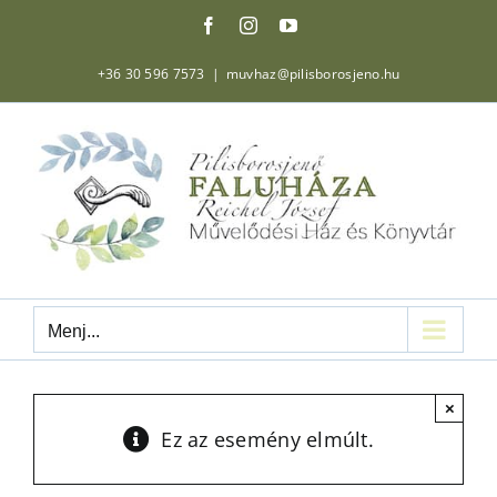
Kihagyás
Facebook
Instagram
YouTube
+36 30 596 7573
|
muvhaz@pilisborosjeno.hu
Menj...
×
Ez az esemény elmúlt.