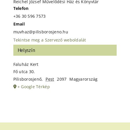
Reichel József Művelődési Ház és Könyvtár
Telefon
+36 30 596 7573
Email
muvhaz@pilisborosjeno.hu
Tekintse meg a Szervező weboldalát
Helyszín
Faluház Kert
Fő utca 30.
Pilisborosjenő
,
Pest
2097
Magyarország
+ Google Térkép