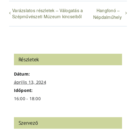
Varázslatos részletek – Válogatás a
Hangfonó –
Szépművészeti Múzeum kincseiből
Népdalműhely
Részletek
Dátum:
április 13, 2024
Időpont:
16:00 - 18:00
Szervező