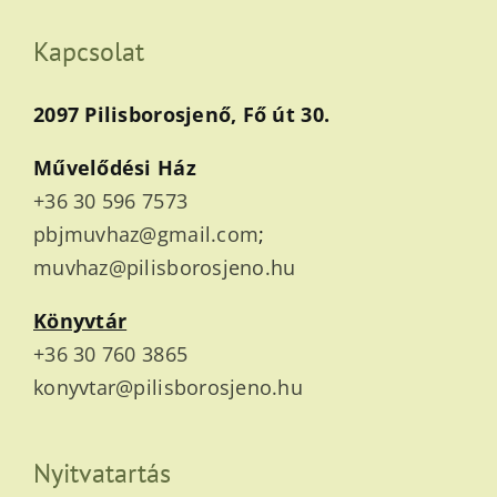
Kapcsolat
2097 Pilisborosjenő, Fő út 30.
Művelődési Ház
+36 30 596 7573
pbjmuvhaz@gmail.com
;
muvhaz@pilisborosjeno.hu
Könyvtár
+36 30 760 3865
konyvtar@pilisborosjeno.hu
Nyitvatartás