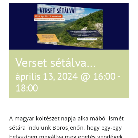
Verset sétálva…
április 13, 2024 @ 16:00
-
18:00
A magyar költészet napja alkalmából ismét
sétára indulunk Borosjenőn, hogy egy-egy
helyszínen megállva meglepetés vendégek