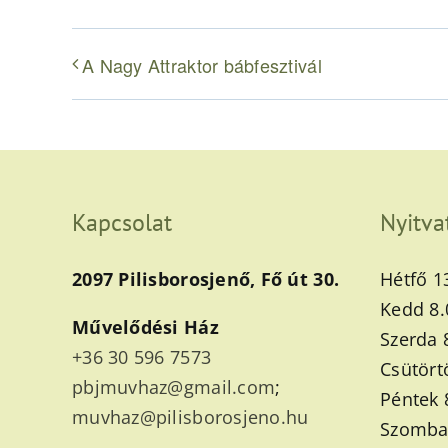
A Nagy Attraktor bábfesztivál
Kapcsolat
Nyitva
2097 Pilisborosjenő, Fő út 30.
Hétfő 1
Kedd 8.
Művelődési Ház
Szerda 
+36 30 596 7573
Csütört
pbjmuvhaz@gmail.com
;
Péntek 
muvhaz@pilisborosjeno.hu
Szombat