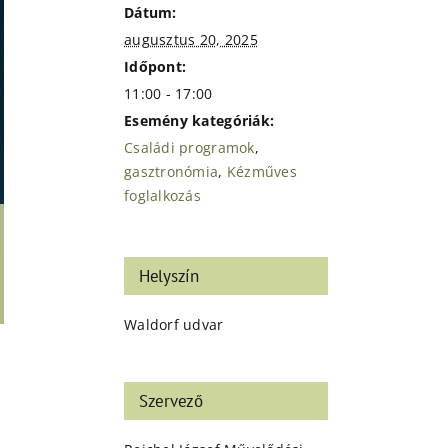
Dátum:
augusztus 20, 2025
Időpont:
11:00 - 17:00
Esemény kategóriák:
Családi programok
,
gasztronómia
,
Kézműves
foglalkozás
Helyszín
Waldorf udvar
Szervező