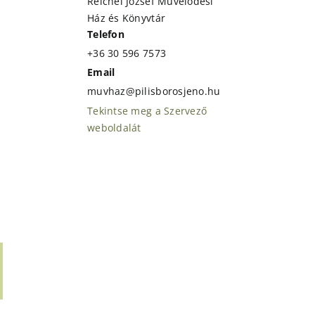
Reichel József Művelődési
Ház és Könyvtár
Telefon
+36 30 596 7573
Email
muvhaz@pilisborosjeno.hu
Tekintse meg a Szervező
weboldalát
t
ail: