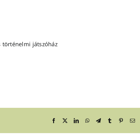
 történelmi játszóház
Facebook
X
LinkedIn
WhatsApp
Telegram
Tumblr
Pinteres
Em