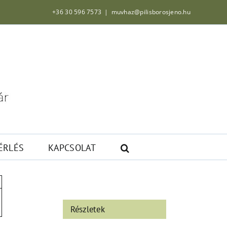
+36 30 596 7573
|
muvhaz@pilisborosjeno.hu
ÉRLÉS
KAPCSOLAT
Részletek