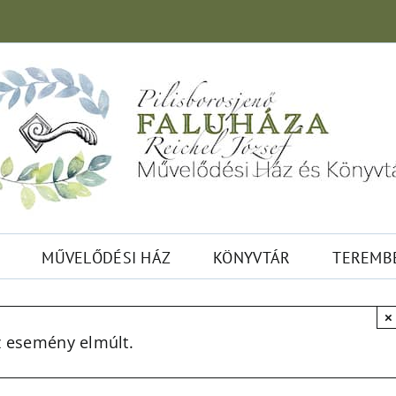
MŰVELŐDÉSI HÁZ
KÖNYVTÁR
TEREMB
×
z esemény elmúlt.