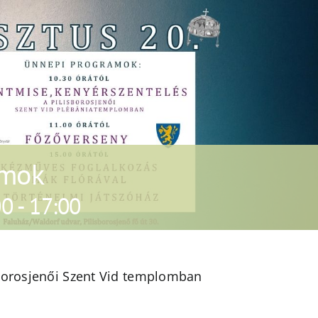
amok
00
-
17:00
sborosjenői Szent Vid templomban