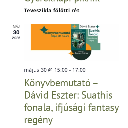
Teveszikla fölötti rét
MÁJ
30
2026
május 30 @ 15:00
-
17:00
Könyvbemutató –
Dávid Eszter: Suathis
fonala, ifjúsági fantasy
regény