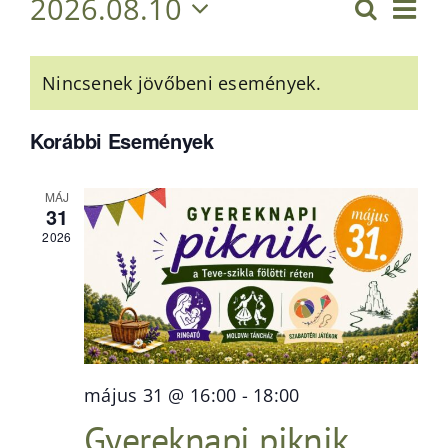
Es
2026.08.10
Keresett
Esem
Hónap
Dátum
néz
kifejezés
Események
kiválasztása.
keres
nav
Nincsenek jövőbeni események.
naptár
és
Korábbi Események
nézet
MÁJ
válas
31
2026
május 31 @ 16:00
-
18:00
Gyereknapi piknik