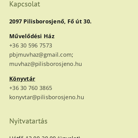
Kapcsolat
2097 Pilisborosjenő, Fő út 30.
Művelődési Ház
+36 30 596 7573
pbjmuvhaz@gmail.com
;
muvhaz@pilisborosjeno.hu
Könyvtár
+36 30 760 3865
konyvtar@pilisborosjeno.hu
Nyitvatartás